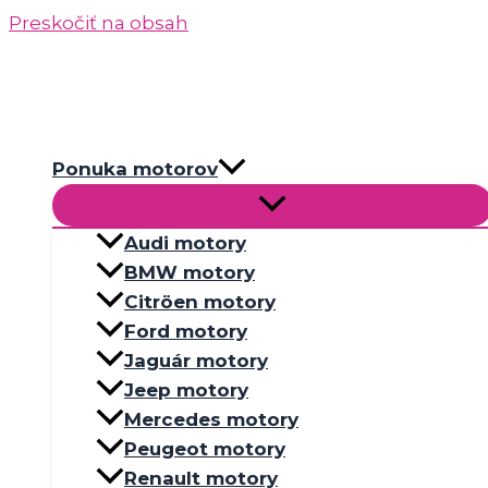
Preskočiť na obsah
Ponuka motorov
Audi motory
BMW motory
Citröen motory
Ford motory
Jaguár motory
Jeep motory
Mercedes motory
Peugeot motory
Renault motory