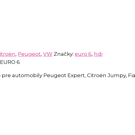
itroën
,
Peugeot
,
VW
Značky:
euro 6
,
hdi
 EURO 6
re automobily Peugeot Expert, Citroën Jumpy, Fiat