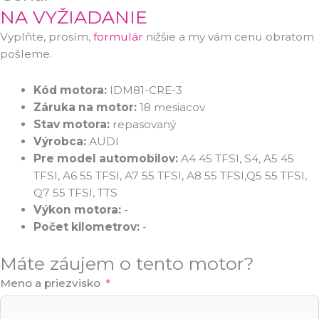
NA VYŽIADANIE
Vyplňte, prosím,
formulár
nižšie a my vám cenu obratom
pošleme.
Kód motora:
IDM81-CRE-3
Záruka na motor:
18 mesiacov
Stav motora:
repasovaný
Výrobca:
AUDI
Pre model automobilov:
A4 45 TFSI, S4, A5 45
TFSI, A6 55 TFSI, A7 55 TFSI, A8 55 TFSI,Q5 55 TFSI,
Q7 55 TFSI, TTS
Výkon motora:
-
Počet kilometrov:
-
Máte záujem o tento motor?
Meno a priezvisko