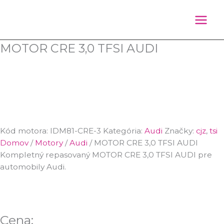
Preskočiť
Products
na
search
obsah
MOTOR CRE 3,0 TFSI AUDI
Kód motora:
IDM81-CRE-3
Kategória:
Audi
Značky:
cjz
,
tsi
Domov
/
Motory
/
Audi
/ MOTOR CRE 3,0 TFSI AUDI
Kompletný repasovaný MOTOR CRE 3,0 TFSI AUDI pre
automobily Audi.
Cena: