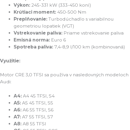
Výkon:
245-331 kW (333-450 koní)
Krútiaci moment:
450-500 Nm
Preplňovanie:
Turbodúchadlo s variabilnou
geometriou lopatiek (VGT)
Vstrekovanie paliva:
Priame vstrekovanie paliva
Emisná norma:
Euro 6
Spotreba paliva:
7,4-8,9 l/100 km (kombinovaná)
Využitie:
Motor CRE 3,0 TFSI sa používa v nasledovných modeloch
Audi:
A4:
A4 45 TFSI, S4
A5:
A5 45 TFSI, S5
A6:
A6 55 TFSI, S6
A7:
A7 55 TFSI, S7
A8:
A8 55 TFSI