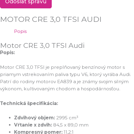
Odoslať správu
MOTOR CRE 3,0 TFSI AUDI
Popis
Motor CRE 3,0 TFSI Audi
Popis:
Motor CRE 3,0 TFSI je preplňovaný benzínový motor s
priamym vstrekovaním paliva typu V6, ktorý vyrába Audi.
Patrí do rodiny motorov EA839 a je známy svojim silným
výkonom, kultivovaným chodom a hospodárnosťou.
Technická špecifikácia:
Zdvihový objem:
2995 cm³
Vŕtanie x zdvih:
84,5 x 89,0 mm
Kompresný pomer:
11,2:1