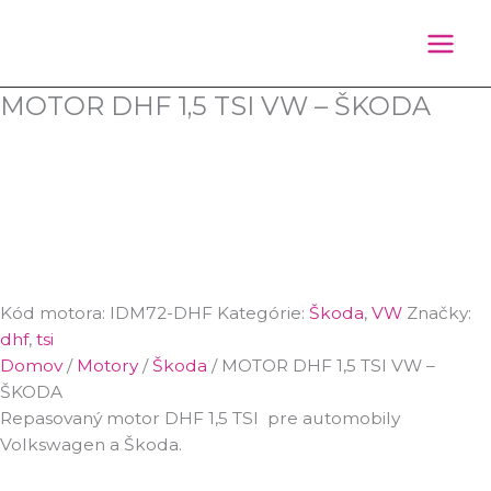
Preskočiť
Products
na
search
obsah
MOTOR DHF 1,5 TSI VW – ŠKODA
Kód motora:
IDM72-DHF
Kategórie:
Škoda
,
VW
Značky:
dhf
,
tsi
Domov
/
Motory
/
Škoda
/ MOTOR DHF 1,5 TSI VW –
ŠKODA
Repasovaný motor DHF 1,5 TSI pre automobily
Volkswagen a Škoda.