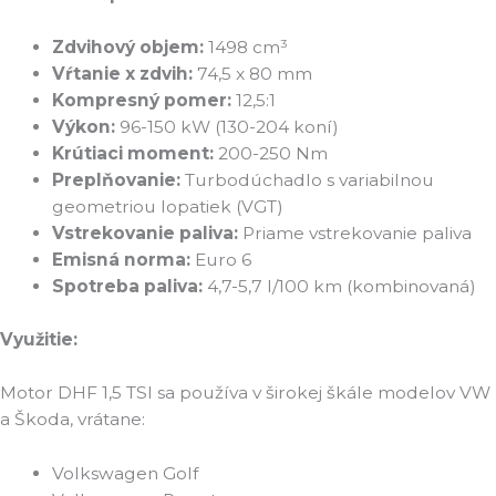
Zdvihový objem:
1498 cm³
Vŕtanie x zdvih:
74,5 x 80 mm
Kompresný pomer:
12,5:1
Výkon:
96-150 kW (130-204 koní)
Krútiaci moment:
200-250 Nm
Preplňovanie:
Turbodúchadlo s variabilnou
geometriou lopatiek (VGT)
Vstrekovanie paliva:
Priame vstrekovanie paliva
Emisná norma:
Euro 6
Spotreba paliva:
4,7-5,7 l/100 km (kombinovaná)
Využitie:
Motor DHF 1,5 TSI sa používa v širokej škále modelov VW
a Škoda, vrátane:
Volkswagen Golf