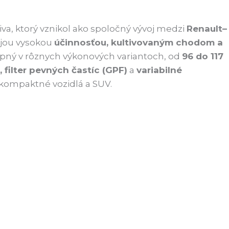
a, ktorý vznikol ako spoločný vývoj medzi
Renault–
vojou vysokou
účinnosťou, kultivovaným chodom a
tupný v rôznych výkonových variantoch, od
96 do 117
filter pevných častíc (GPF)
a
variabilné
kompaktné vozidlá a SUV.