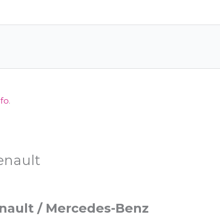
nfo
.
enault
Renault / Mercedes-Benz