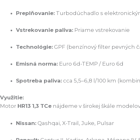
Preplňovanie:
Turbodúchadlo s elektronick
Vstrekovanie paliva:
Priame vstrekovanie
Technológie:
GPF (benzínový filter pevných ča
Emisná norma:
Euro 6d-TEMP / Euro 6d
Spotreba paliva:
cca 5,5–6,8 l/100 km (kombi
Využitie:
Motor
HR13 1,3 TCe
nájdeme v širokej škále modelo
Nissan:
Qashqai, X-Trail, Juke, Pulsar
Renault:
Captur II, Kadjar, Arkana, Mégane IV, 