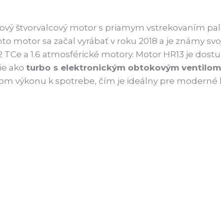
ý štvorvalcový motor s priamym vstrekovaním paliv
nto motor sa začal vyrábať v roku 2018 a je známy s
1.2 TCe a 1.6 atmosférické motory. Motor HR13 je dos
gie ako
turbo s elektronickým obtokovým ventilom, 
m výkonu k spotrebe, čím je ideálny pre moderné 