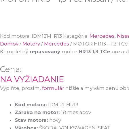
Kód motora:
IDM121-HR13
Kategórie:
Mercedes
,
Niss
Domov
/
Motory
/
Mercedes
/ MOTOR HR13 – 1,3 TCe 
Kompletný
repasovaný
motor
HR13 1,3 TCe
pre au
Cena:
NA VYŽIADANIE
Vyplňte, prosím,
formulár
nižšie a my vám cenu ob
Kód motora:
IDM121-HR13
Záruka na motor:
18 mesiacov
Stav motora:
nový
Výrobca:
ŠKODA, VOLKSWAGEN, SEAT