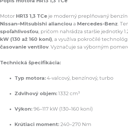
Popis motora HR13 1,3 TCe
Motor
HR13 1,3 TCe
je moderný preplňovaný benzínov
Nissan–Mitsubishi alianciou
a
Mercedes-Benz
. Te
spoľahlivosťou
, pričom nahrádza staršie jednotky 
kW (130 až 160 koní)
, a využíva pokročilé technoló
časovanie ventilov
. Vyznačuje sa výborným pomero
Technická špecifikácia:
Typ motora:
4-valcový, benzínový, turbo
Zdvihový objem:
1332 cm³
Výkon:
96–117 kW (130–160 koní)
Krútiaci moment:
240–270 Nm