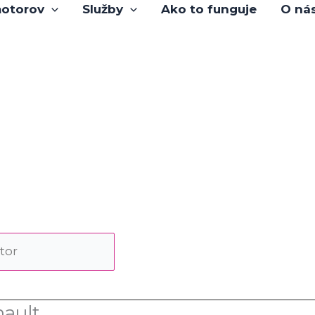
otorov
Služby
Ako to funguje
O ná
nault