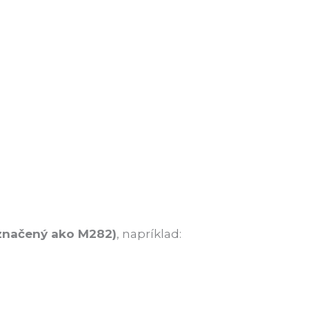
značený ako M282)
, napríklad: