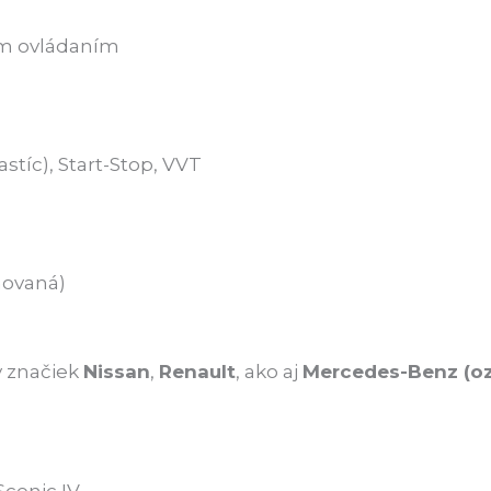
ým ovládaním
stíc), Start-Stop, VVT
novaná)
v značiek
Nissan
,
Renault
, ako aj
Mercedes-Benz (o
Scenic IV