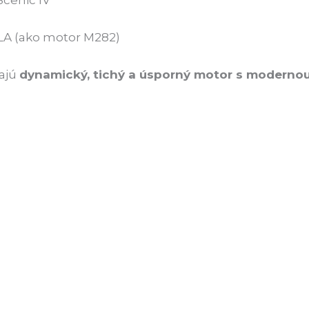
 GLA (ako motor M282)
dajú
dynamický, tichý a úsporný motor s moderno