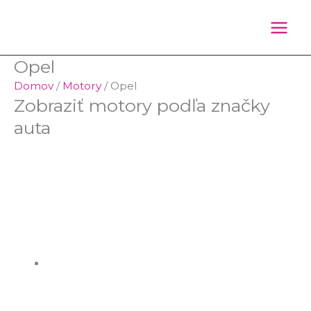
Preskočiť
Products
Products
na
search
search
obsah
Opel
Domov
/
Motory
/ Opel
Zobraziť motory podľa značky
auta