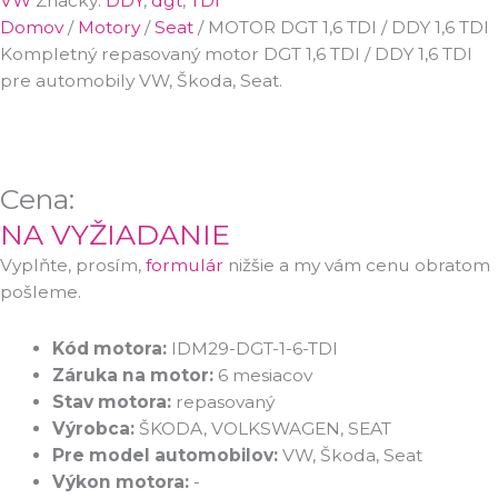
VW
Značky:
DDY
,
dgt
,
TDI
Domov
/
Motory
/
Seat
/ MOTOR DGT 1,6 TDI / DDY 1,6 TDI
Kompletný repasovaný motor DGT 1,6 TDI / DDY 1,6 TDI
pre
automobily VW, Škoda, Seat.
Cena:
NA VYŽIADANIE
Vyplňte, prosím,
formulár
nižšie a my vám cenu obratom
pošleme.
Kód motora:
IDM29-DGT-1-6-TDI
Záruka na motor:
6 mesiacov
Stav motora:
repasovaný
Výrobca:
ŠKODA, VOLKSWAGEN, SEAT
Pre model automobilov:
VW, Škoda, Seat
Výkon motora:
-