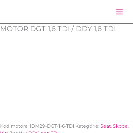
Preskočiť
Products
na
search
obsah
MOTOR DGT 1,6 TDI / DDY 1,6 TDI
Kód motora:
IDM29-DGT-1-6-TDI
Kategórie:
Seat
,
Škoda
,