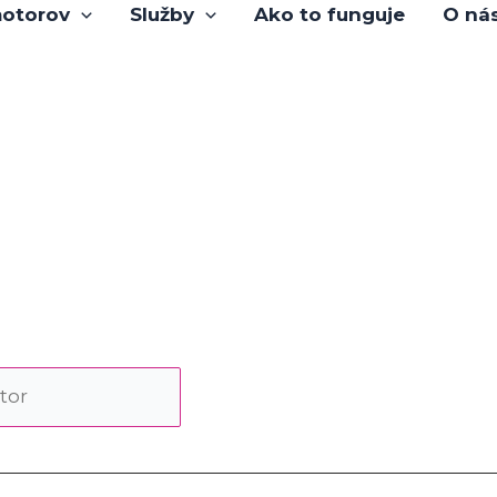
otorov
Služby
Ako to funguje
O ná