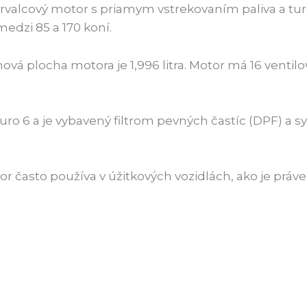
orvalcový motor s priamym vstrekovaním paliva a tur
edzi 85 a 170 koní.
ová plocha motora je 1,996 litra. Motor má 16 ventil
o 6 a je vybavený filtrom pevných častíc (DPF) a sy
často používa v úžitkových vozidlách, ako je práve 