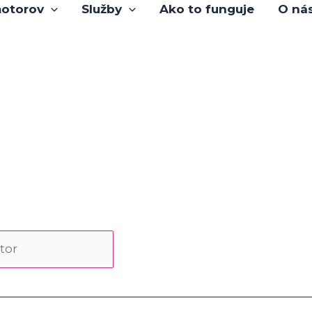
otorov
Služby
Ako to funguje
O ná