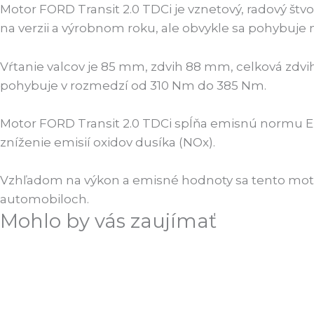
Motor FORD Transit 2.0 TDCi je vznetový, radový štv
na verzii a výrobnom roku, ale obvykle sa pohybuje m
Vŕtanie valcov je 85 mm, zdvih 88 mm, celková zdvih
pohybuje v rozmedzí od 310 Nm do 385 Nm.
Motor FORD Transit 2.0 TDCi spĺňa emisnú normu Eur
zníženie emisií oxidov dusíka (NOx).
Vzhľadom na výkon a emisné hodnoty sa tento motor 
automobiloch.
Mohlo by vás zaujímať