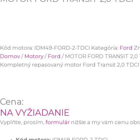
Kód motora:
IDM49-FORD-2-TDCI
Kategória:
Ford
Zn
Domov
/
Motory
/
Ford
/ MOTOR FORD TRANSIT 2,0 
Kompletný repasovaný motor Ford Transit 2,0 TDCI 
Cena:
NA VYŽIADANIE
Vyplňte, prosím,
formulár
nižšie a my vám cenu ob
Kód motora:
IDM49-FORD-2-TDCI