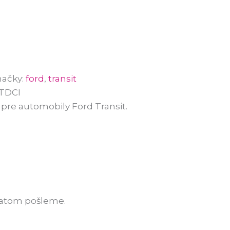
ačky:
ford
,
transit
TDCI
pre automobily Ford Transit.
ratom pošleme.