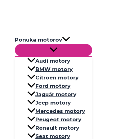
Preskočiť
na
obsah
Ponuka motorov
Audi motory
BMW motory
Citröen motory
Ford motory
Jaguár motory
Jeep motory
Mercedes motory
Peugeot motory
Renault motory
Seat motory