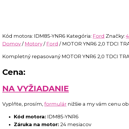
Kód motora:
IDM85-YNR6
Kategória:
Ford
Značky:
4
Domov
/
Motory
/
Ford
/ MOTOR YNR6 2,0 TDCI TR
Kompletný repasovaný
MOTOR YNR6 2,0 TDCI TRA
Cena:
NA VYŽIADANIE
Vyplňte, prosím,
formulár
nižšie a my vám cenu o
Kód motora:
IDM85-YNR6
Záruka na motor:
24 mesiacov