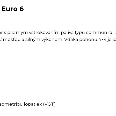
 Euro 6
 s priamym vstrekovaním paliva typu common rail, k
dárnosťou a silným výkonom. Vďaka pohonu 4×4 je i
eometriou lopatiek (VGT)