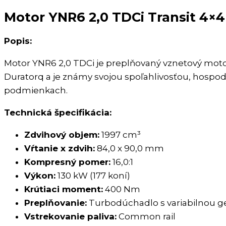
Motor YNR6 2,0 TDCi Transit 4×4
Popis:
Motor YNR6 2,0 TDCi je preplňovaný vznetový motor
Duratorq a je známy svojou spoľahlivosťou, hospo
podmienkach.
Technická špecifikácia:
Zdvihový objem:
1997 cm³
Vŕtanie x zdvih:
84,0 x 90,0 mm
Kompresný pomer:
16,0:1
Výkon:
130 kW (177 koní)
Krútiaci moment:
400 Nm
Preplňovanie:
Turbodúchadlo s variabilnou g
Vstrekovanie paliva:
Common rail