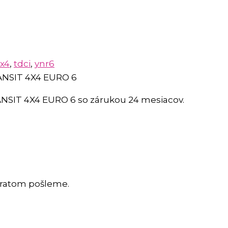
x4
,
tdci
,
ynr6
ANSIT 4X4 EURO 6
NSIT 4X4 EURO 6
so zárukou 24 mesiacov.
bratom pošleme.