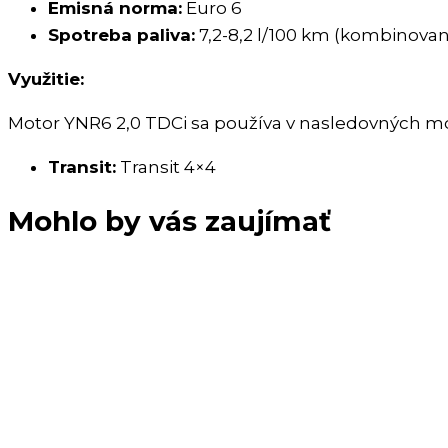
Emisná norma:
Euro 6
Spotreba paliva:
7,2-8,2 l/100 km (kombinovan
Využitie:
Motor YNR6 2,0 TDCi sa používa v nasledovných m
Transit:
Transit 4×4
Mohlo by vás zaujímať