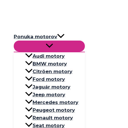
Preskočiť
na
obsah
Ponuka motorov
Audi motory
BMW motory
Citröen motory
Ford motory
Jaguár motory
Jeep motory
Mercedes motory
Peugeot motory
Renault motory
Seat motory