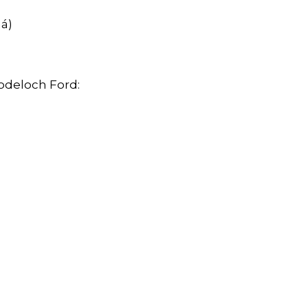
á)
odeloch Ford: