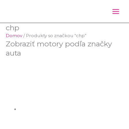
Preskočiť
Products
Products
na
search
search
obsah
chp
Domov
/ Produkty so značkou “chp”
Zobraziť motory podľa značky
auta