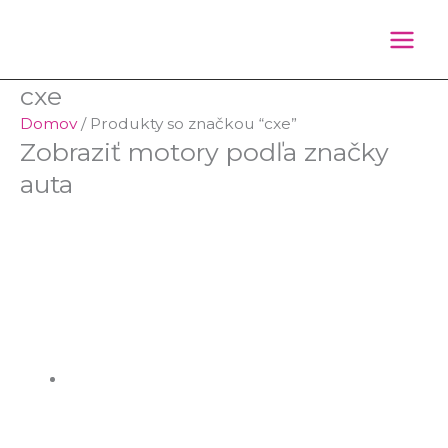
Preskočiť
Products
Products
na
search
search
obsah
cxe
Domov
/ Produkty so značkou “cxe”
Zobraziť motory podľa značky
auta