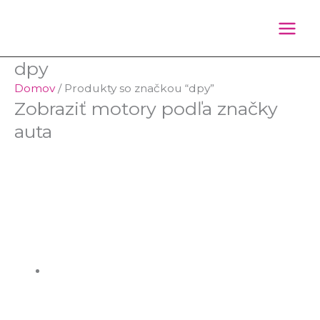
Preskočiť
Products
Products
na
search
search
obsah
dpy
Domov
/ Produkty so značkou “dpy”
Zobraziť motory podľa značky
auta