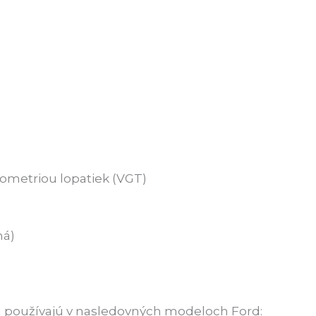
eometriou lopatiek (VGT)
ná)
sa používajú v nasledovných modeloch Ford: