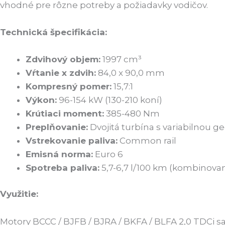
vhodné pre rôzne potreby a požiadavky vodičov.
Technická špecifikácia:
Zdvihový objem:
1997 cm³
Vŕtanie x zdvih:
84,0 x 90,0 mm
Kompresný pomer:
15,7:1
Výkon:
96-154 kW (130-210 koní)
Krútiaci moment:
385-480 Nm
Preplňovanie:
Dvojitá turbína s variabilnou g
Vstrekovanie paliva:
Common rail
Emisná norma:
Euro 6
Spotreba paliva:
5,7-6,7 l/100 km (kombinova
Využitie:
Motory BCCC / BJFB / BJRA / BKFA / BLFA 2,0 TDCi 