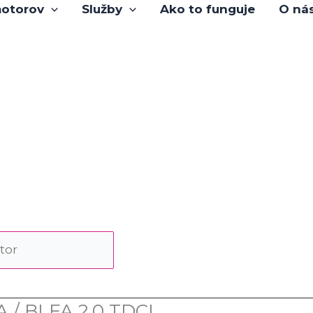
otorov
Služby
Ako to funguje
O ná
 / BLFA 2,0 TDCI