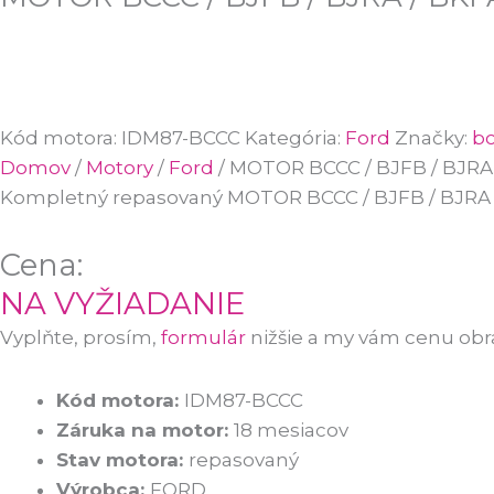
Kód motora:
IDM87-BCCC
Kategória:
Ford
Značky:
b
Domov
/
Motory
/
Ford
/ MOTOR BCCC / BJFB / BJRA 
Kompletný repasovaný
MOTOR BCCC / BJFB / BJRA /
Cena:
NA VYŽIADANIE
Vyplňte, prosím,
formulár
nižšie a my vám cenu ob
Kód motora:
IDM87-BCCC
Záruka na motor:
18 mesiacov
Stav motora:
repasovaný
Výrobca:
FORD