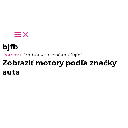
Preskočiť
na
obsah
bjfb
Domov
/ Produkty so značkou “bjfb”
Zobraziť motory podľa značky
auta